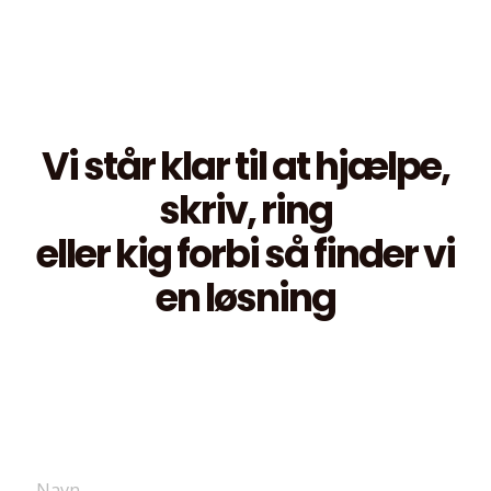
Vi står klar til at hjælpe,
skriv, ring
eller kig forbi så finder vi
en løsning
N