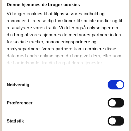
Denne hjemmeside bruger cookies
Fjernsyns Service
Vi bruger cookies til at tilpasse vores indhold og
annoncer, til at vise dig funktioner til sociale medier og til
Er du træt af at dit fjernsyn går i flimmer, gider det ikke
at analysere vores trafik. Vi deler også oplysninger om
streame når du vil eller har du et helt andet problem, så
din brug af vores hjemmeside med vores partnere inden
hjælper vi
for sociale medier, annonceringspartnere og
analysepartnere. Vores partnere kan kombinere disse
data med andre oplysninger, du har givet dem, eller som
Opsætning
de har indsamlet fra din brug af deres tjenester.
Fejlfinding
Konfiguration
Samtykkevalg
Nødvendig
Netværk
Præferencer
Statistik